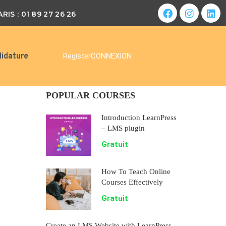
ARIS : 01 89 27 26 26
idature
Register
CONNEXION
POPULAR COURSES
Introduction LearnPress
– LMS plugin
Gratuit
How To Teach Online
Courses Effectively
Gratuit
Create an LMS Website with LearnPress