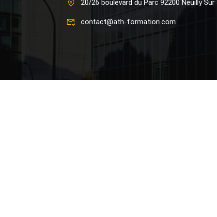
20/26 boulevard du Parc 92200 Neuilly Sur
contact@ath-formation.com