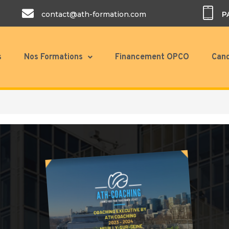
contact@ath-formation.com
P
s
Nos Formations
Financement OPCO
Cand